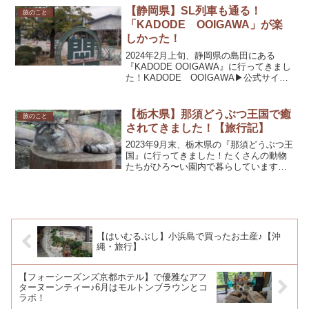
2023年7月1日〜8月31日まで。フォーシ
【静岡県】SL列車も通る！
旅のこと
ーズンズホテ...
「KADODE OOIGAWA」が楽
しかった！
2024年2月上旬、静岡県の島田にある
『KADODE OOIGAWA』に行ってきまし
た！KADODE OOIGAWA▶︎公式サイト
はこちらから2020年秋にオープンした、
お茶と農業の体験型施設。ここの施設内
にあるビュッフェレストランが野菜た...
【栃木県】那須どうぶつ王国で癒
旅のこと
されてきました！【旅行記】
2023年9月末、栃木県の『那須どうぶつ王
国』に行ってきました！たくさんの動物
たちがひろ〜い園内で暮らしています。
中でも、珍しいキャットショーとマヌル
ネコを楽しみに･:*+.那須どうぶつ王国へ
のアクセス車でのアクセスは、東京方面
からは、東北...
【はいむるぶし】小浜島で買ったお土産♪【沖
縄・旅行】
【フォーシーズンズ京都ホテル】で優雅なアフ
ターヌーンティー♪6月はモルトンブラウンとコ
ラボ！