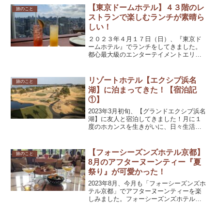
いきます。前回の「イチゴづくしのアフ
【東京ドームホテル】４３階のレ
旅のこと
ターヌーンティー」の記事...
ストランで楽しむランチが素晴ら
しい！
２０２３年４月１７日（日）、『東京ド
ームホテル』でランチをしてきました。
都心最大級のエンターテイメントエリア
である”ドームシティ”にあるホテルで、地
上４３階の超高層階で素晴らしい眺望の
中で個性豊かな食事を楽しめます。【東
リゾートホテル【エクシブ浜名
旅のこと
京ドームホテル】の概...
湖】に泊まってきた！【宿泊記
①】
2023年3月初旬、【グランドエクシブ浜名
湖】に友人と宿泊してきました！月に１
度のホカンスを生きがいに、日々生活し
ているアラサー女子２人旅です。今回は
「スイートグレード」を予約しました。
広すぎるお部屋はもちろんのこと、家具
【フォーシーズンズホテル京都】
旅のこと
がおしゃれで素敵な...
8月のアフターヌーンティー『夏
祭り』が可愛かった！
2023年8月、今月も「フォーシーズンズホ
テル京都」でアフターヌーンティーを楽
しみました。フォーシーズンズホテル京
都今回は、「大人が楽しむ夏祭り」がイ
メージされていました。提供期間は、