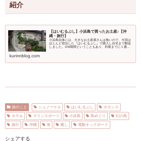
紹介
【はいむるぶし】小浜島で買ったお土産♪【沖
縄・旅行】
小浜島自体には、大きなお土産屋さんは無いので、今回は
ほとんど宿泊した『はいむるぶし』で購入し自宅まで郵送
しました。GW期間ということもあり、到着までに１週間
ほどかかりましたが、便利ですよね♪それでは、今回買った
小浜島（沖縄）のお土産を紹介し...
kurinnblog.com
旅のこと
シュノーケル
はいむるぶし
ホカンス
ホテル
マリンスポーツ
小浜島
島めぐり
幻の島
旅行
沖縄
海
癒し
電動キックボード
シェアする