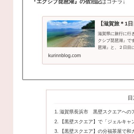
『エクシブ琵琶湖』の宿泊記
はコチラ↓
【滋賀旅＊1
滋賀県に旅行に行
クシブ琵琶湖』で
琶湖』と、２日目
をレポートしていき
kurinnblog.com
目
滋賀県長浜市 黒壁スクエアへの
【黒壁スクエア】で「ジェルキャ
【黒壁スクエア】の分福茶屋で和