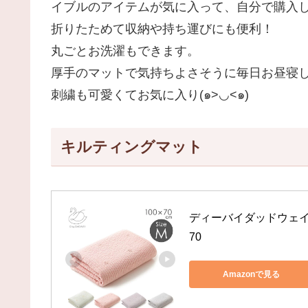
イブルのアイテムが気に入って、自分で購入
折りたためて収納や持ち運びにも便利！
丸ごとお洗濯もできます。
厚手のマットで気持ちよさそうに毎日お昼寝し
刺繍も可愛くてお気に入り(๑>◡<๑)
キルティングマット
ディーバイダッドウェイ D 
70
Amazonで見る