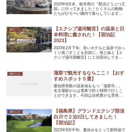
2023年9月末、栃木県の『那須どうぶつ王
国』に行ってきました！たくさんの動物
たちがひろ〜い園内で暮らしています。
中でも、珍しいキャットショーとマヌル
ネコを楽しみに･:*+.那須どうぶつ王国へ
のアクセス車でのアクセスは、東京方面
【エクシブ湯河離宮】の温泉と日
旅のこと
からは、東北...
本料理に癒された！【宿泊記
2023】
2023年2月下旬、良いホテルと温泉でゆっ
くり過ごすことを目的に、母と妹と【エ
クシブ湯河原離宮】に１泊宿泊してきま
した。湯河原は、箱根や熱海とも近い有
名な温泉地ですね。賑やかな観光地とは
違い、ホテルや旅館に”おこもりステイ”を
蒲郡で観光するならここ！【おす
旅のこと
目的とする人に...
すめスポット５選】
愛知県有数の温泉地をもつ「蒲郡市」。
名古屋駅からは電車で約１時間で行くこ
とができます。今回は自然豊かな景色や
温泉を楽しむことのできる「蒲郡」のお
すすめスポットを紹介します。蒲郡の最
強パワースポット『竹島』蒲郡市といえ
【福島県】グランドエクシブ那須
旅のこと
ば、この『竹島』を思い浮...
白川で２泊3日してきました！
【宿泊記】
2023年9月中旬、夏休みをとって新幹線で