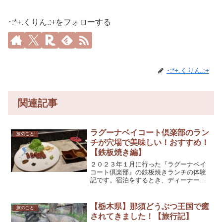
･:*+.くりん.:+をフォローする
･:*+.くりん.:+
関連記事
ラグーナベイコート倶楽部のラン
旅のこと
チが穴場で美味しい！おすすめ！
【鉄板焼き編】
２０２３年１月に行った『ラグーナベイ
コート倶楽部』の鉄板焼きランチの体験
記です。宿泊をするとき、ディーナー予
約はなかなか空いていない「鉄板焼き」
がお正月にランチ予約ができたので行っ
てきました。ランチは割と穴場だそうで
【栃木県】那須どうぶつ王国で癒
旅のこと
す。私たちが行った日（正...
されてきました！【旅行記】