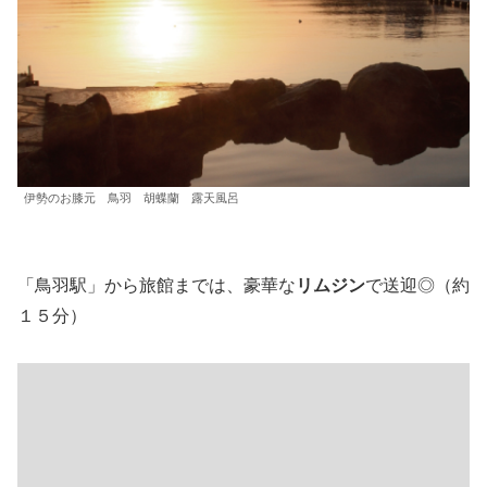
伊勢のお膝元 鳥羽 胡蝶蘭 露天風呂
「鳥羽駅」から旅館までは、豪華な
リムジン
で送迎◎（約
１５分）