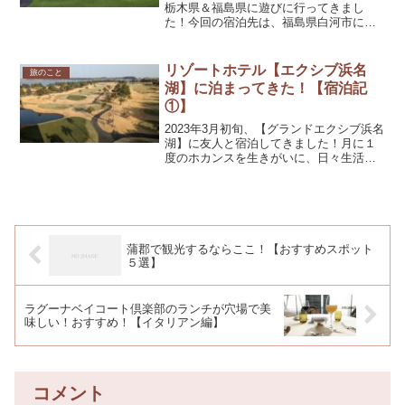
栃木県＆福島県に遊びに行ってきまし
た！今回の宿泊先は、福島県白河市にあ
る『グランドエクシブ那須白河』です。
ちょっとお天気が悪かった日の写真です
が、正面玄関です^^;⬇︎エクシブ那須白河
リゾートホテル【エクシブ浜名
旅のこと
東京駅から東北...
湖】に泊まってきた！【宿泊記
①】
2023年3月初旬、【グランドエクシブ浜名
湖】に友人と宿泊してきました！月に１
度のホカンスを生きがいに、日々生活し
ているアラサー女子２人旅です。今回は
「スイートグレード」を予約しました。
広すぎるお部屋はもちろんのこと、家具
がおしゃれで素敵な...
蒲郡で観光するならここ！【おすすめスポット
５選】
ラグーナベイコート倶楽部のランチが穴場で美
味しい！おすすめ！【イタリアン編】
コメント