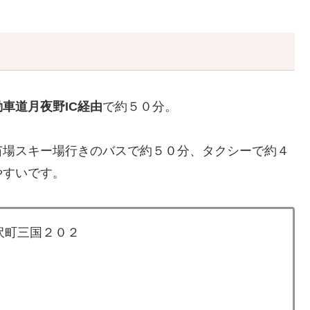
？
車道月夜野IC経由
で約５０分。
苗場スキー場行きのバスで約５０分、タクシーで約４
やすいです。
湯沢町三国２０２