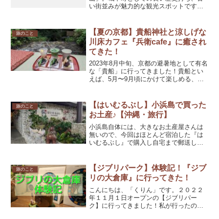
い街並みが魅力的な観光スポットですね♪
今回は、高山に訪れたら是非購入したい
お土産（食べ物）を紹介します。豆板
【打保屋】落花生に水飴を絡めて、型に
【夏の京都】貴船神社と涼しげな
旅のこと
入れて固めたシンプルなお...
川床カフェ『兵衛cafe』に癒され
てきた！
2023年8月中旬、京都の避暑地として有名
な「貴船」に行ってきました！貴船とい
えば、5月〜9月頃にかけて楽しめる、涼
しげで「川床（かわどこ）」ですね。お
食事をするにはちょっとお値段ははりま
すが…、川の音に癒されながらのランチ
【はいむるぶし】小浜島で買った
旅のこと
も良いですね。今...
お土産♪【沖縄・旅行】
小浜島自体には、大きなお土産屋さんは
無いので、今回はほとんど宿泊した『は
いむるぶし』で購入し自宅まで郵送しま
した。GW期間ということもあり、到着ま
でに１週間ほどかかりましたが、便利で
すよね♪それでは、今回買った小浜島（沖
【ジブリパーク】体験記！『ジブ
旅のこと
縄）のお土産を紹介し...
リの大倉庫』に行ってきた！
こんにちは、「くりん」です。２０２２
年１１月１日オープンの【ジブリパー
ク】に行ってきました！私が行ったの
は”愛知県民デー”。愛知県民のみがチケッ