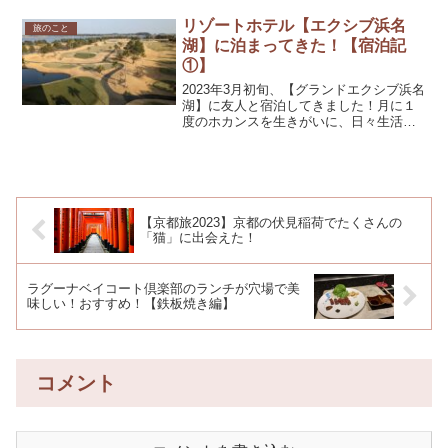
トを手にしている日です。そして、入っ
たのは『ジブリの大倉庫』エリア。今回
リゾートホテル【エクシブ浜名
旅のこと
はその体験記です。ジブリ...
湖】に泊まってきた！【宿泊記
①】
2023年3月初旬、【グランドエクシブ浜名
湖】に友人と宿泊してきました！月に１
度のホカンスを生きがいに、日々生活し
ているアラサー女子２人旅です。今回は
「スイートグレード」を予約しました。
広すぎるお部屋はもちろんのこと、家具
がおしゃれで素敵な...
【京都旅2023】京都の伏見稲荷でたくさんの
「猫」に出会えた！
ラグーナベイコート倶楽部のランチが穴場で美
味しい！おすすめ！【鉄板焼き編】
コメント