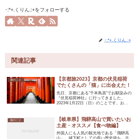
･:*+.くりん.:+をフォローする
･:*+.くりん.:+
関連記事
【京都旅2023】京都の伏見稲荷
旅のこと
でたくさんの「猫」に出会えた！
先日、京都にある”千本鳥居”でお馴染みの
『伏見稲荷神社』に行ってきました。
2023年1月22日（日）のことです。お稲
荷さんと親しまれる『伏見稲荷大社』
は、全国に3万社ある稲荷神社の総本宮で
す。商売繁盛・家内安全に御利益がある
【岐阜県】飛騨高山で買いたいお
旅のこと
と言われ、1年中...
土産・オススメ【食べ物編】
外国人にも人気の観光地である「飛騨高
山」。城下町としての長い歴史持ち、古