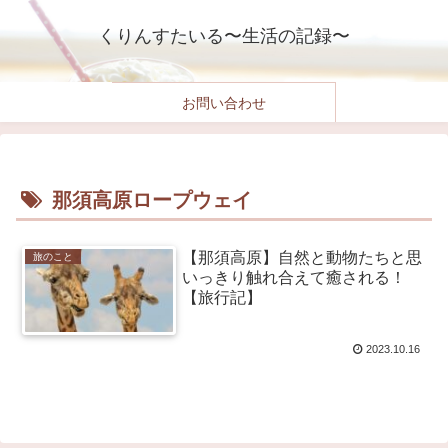
くりんすたいる〜生活の記録〜
お問い合わせ
那須高原ロープウェイ
【那須高原】自然と動物たちと思
旅のこと
いっきり触れ合えて癒される！
【旅行記】
2023.10.16