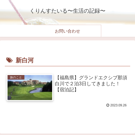
くりんすたいる〜生活の記録〜
お問い合わせ
新白河
【福島県】グランドエクシブ那須
旅のこと
白川で２泊3日してきました！
【宿泊記】
2023.09.26