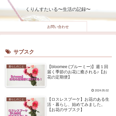
くりんすたいる〜生活の記録〜
お問い合わせ
サブスク
【bloomee (ブルーミー)】週１回
暮らしのこと
届く季節のお花に癒される♪【お
花の定期便】
2024.05.02
【ロスレスブーケ】お花のある生
暮らしのこと
活・暮らし、始めてみました。
【お花のサブスク】